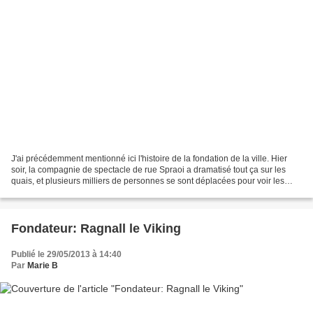
J'ai précédemment mentionné ici l'histoire de la fondation de la ville. Hier
soir, la compagnie de spectacle de rue Spraoi a dramatisé tout ça sur les
quais, et plusieurs milliers de personnes se sont déplacées pour voir les
méchants vikings prendre la...
Fondateur: Ragnall le Viking
Publié le 29/05/2013 à 14:40
Par
Marie B