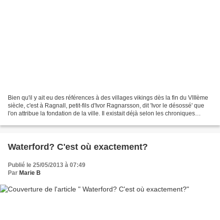
Bien qu'il y ait eu des références à des villages vikings dès la fin du VIIIème
siècle, c'est à Ragnall, petit-fils d'Ivor Ragnarsson, dit 'Ivor le désossé' que
l'on attribue la fondation de la ville. Il existait déjà selon les chroniques
irlandaises...
Waterford? C'est où exactement?
Publié le 25/05/2013 à 07:49
Par
Marie B