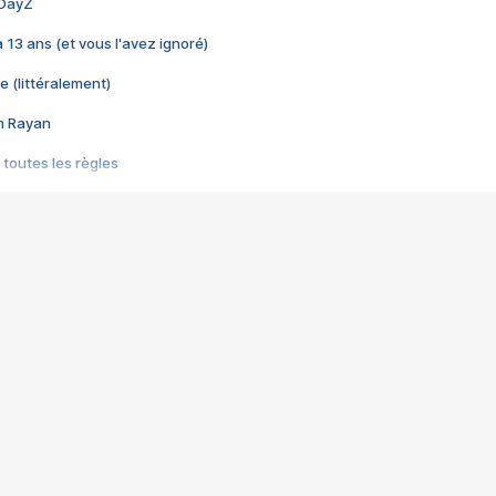
 DayZ
 a 13 ans (et vous l'avez ignoré)
e (littéralement)
im Rayan
 toutes les règles
s les jeux vidéo
us choquant de Rockstar ? - Le scandale BULLY
e plus moche de Steam
du RÊVE tourne au CAUCHEMAR
pendant 8 heures
it… à tort
umiliés par un jeu vidéo
ire - Final Fantasy 8