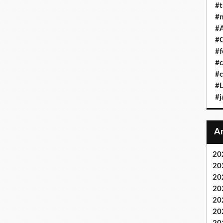
#t
#n
#A
#C
#f
#c
#c
#L
#j
20
20
20
20
20
20