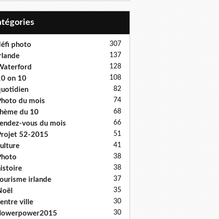
Catégories
307
éfi photo
137
rlande
128
Waterford
108
0 on 10
82
uotidien
74
hoto du mois
68
hème du 10
66
endez-vous du mois
51
rojet 52-2015
41
ulture
38
Photo
38
istoire
37
ourisme irlande
35
Noël
30
entre ville
30
flowerpower2015