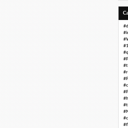
#d
#i
#
#1
#q
#P
#t
#r
#P
#c
#
#h
#t
#
#c
#