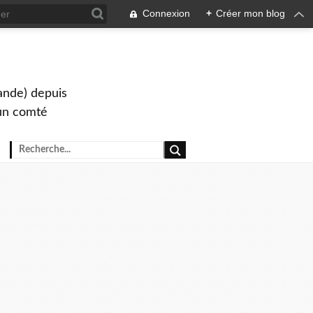
Connexion
+
Créer mon blog
lande) depuis
s un comté