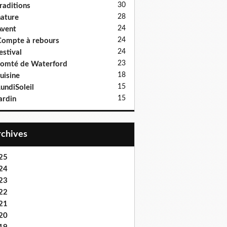
30
raditions
28
ature
24
vent
24
ompte à rebours
24
estival
23
omté de Waterford
18
uisine
15
undiSoleil
15
ardin
Archives
25
24
23
22
21
20