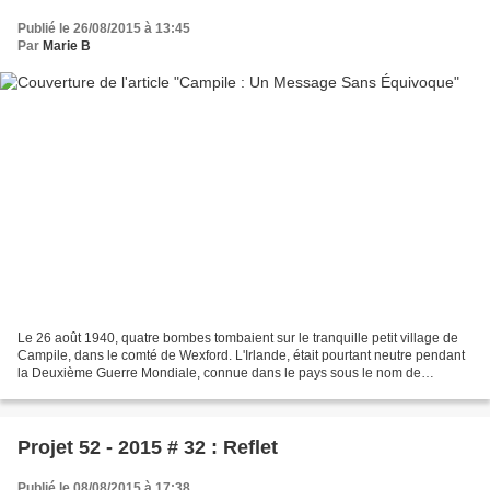
Publié le 26/08/2015 à 13:45
Par
Marie B
Le 26 août 1940, quatre bombes tombaient sur le tranquille petit village de
Campile, dans le comté de Wexford. L'Irlande, était pourtant neutre pendant
la Deuxième Guerre Mondiale, connue dans le pays sous le nom de
"Emergency", l'état d'urgence. Il n'empêche...
Projet 52 - 2015 # 32 : Reflet
Publié le 08/08/2015 à 17:38