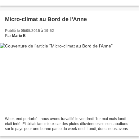
en fait. En ville, plus...
Micro-climat au Bord de l'Anne
Publié le 05/05/2015 à 19:52
Par
Marie B
Week-end perturbé - nous avons travaillé le vendredi 1er mai mais lundi
était férié. Et c'était tant mieux car des pluies diluviennes se sont abattues
sur le pays pour une bonne partie du week-end. Lundi, donc, nous avons
profité d'une accalmie pour tenter...