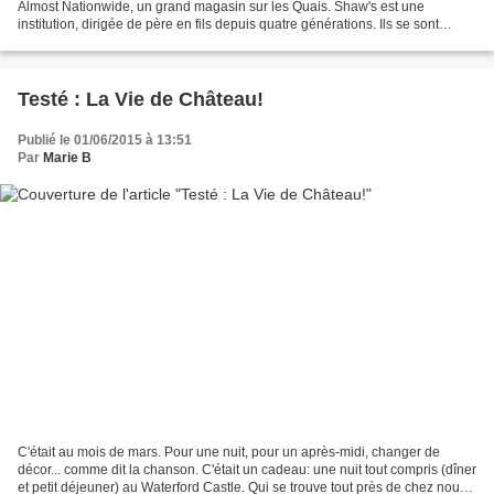
Almost Nationwide, un grand magasin sur les Quais. Shaw's est une
institution, dirigée de père en fils depuis quatre générations. Ils se sont
certainement bien débrouillés, car ils...
Testé : La Vie de Château!
Publié le 01/06/2015 à 13:51
Par
Marie B
C'était au mois de mars. Pour une nuit, pour un après-midi, changer de
décor... comme dit la chanson. C'était un cadeau: une nuit tout compris (dîner
et petit déjeuner) au Waterford Castle. Qui se trouve tout près de chez nous,