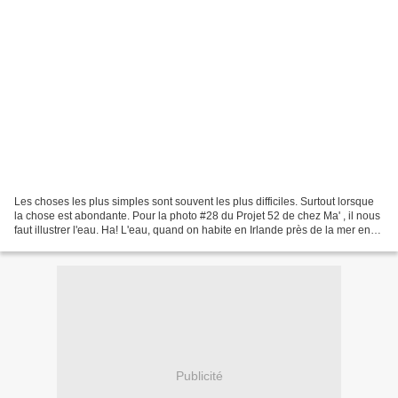
Les choses les plus simples sont souvent les plus difficiles. Surtout lorsque
la chose est abondante. Pour la photo #28 du Projet 52 de chez Ma' , il nous
faut illustrer l'eau. Ha! L'eau, quand on habite en Irlande près de la mer en
bord de rivière avec...
Publicité