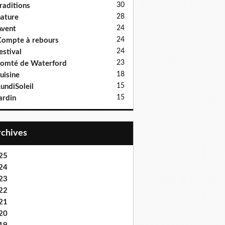
30
raditions
28
ature
24
vent
24
ompte à rebours
24
estival
23
omté de Waterford
18
uisine
15
undiSoleil
15
ardin
Archives
25
24
23
22
21
20