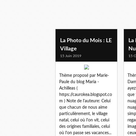
normandie
La Photo du Mois : LE
La 
Village
Nu
15 Juin 2019
15 O
Thème proposé par Marie-
Thèm
Paule du blog Maria -
Dame
Achilleas (
ayez
https://caurokea.blogspot.co
que 
m ) Note de l'auteure: Celui
nuag
que chacun de nous aime
nuag
particulièrement, le village
simp
natal, celui où l'on vit, celui
rega
des origines familiales, celui
imag
où l'on passe ses vacances...
ceux-