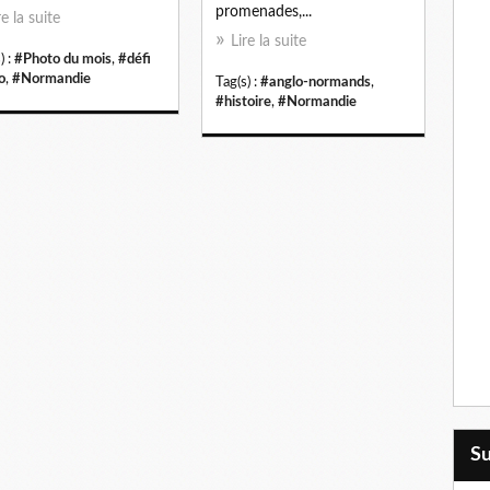
promenades,...
re la suite
Lire la suite
) :
#Photo du mois
,
#défi
o
,
#Normandie
Tag(s) :
#anglo-normands
,
#histoire
,
#Normandie
S