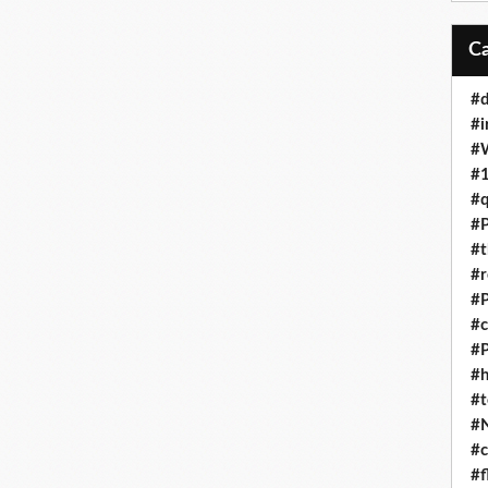
#d
#i
#
#1
#q
#P
#t
#r
#P
#c
#
#h
#t
#
#c
#