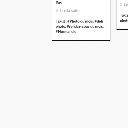
Pas...
Li
Lire la suite
Tag(s
phot
Tag(s) :
#Photo du mois
,
#défi
photo
,
#rendez-vous du mois
,
#Normandie