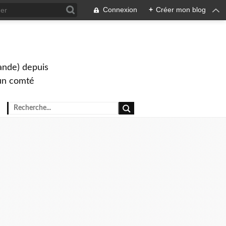
Connexion
+
Créer mon blog
lande) depuis
s un comté