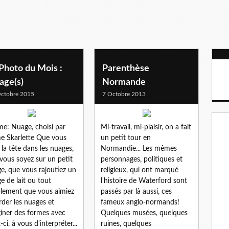
Photo du Mois :
Parenthèse
age(s)
Normande
ctobre 2015
7 Octobre 2013
e: Nuage, choisi par
Mi-travail, mi-plaisir, on a fait
 Skarlette Que vous
un petit tour en
 la tête dans les nuages,
Normandie... Les mêmes
vous soyez sur un petit
personnages, politiques et
e, que vous rajoutiez un
religieux, qui ont marqué
e de lait ou tout
l'histoire de Waterford sont
lement que vous aimiez
passés par là aussi, ces
rder les nuages et
fameux anglo-normands!
iner des formes avec
Quelques musées, quelques
ci, à vous d'interpréter...
ruines, quelques