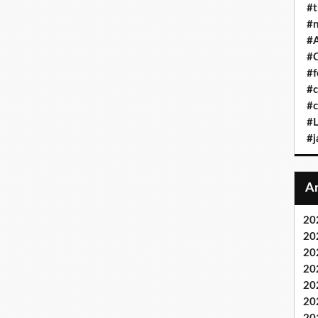
#t
#n
#A
#C
#f
#c
#c
#L
#j
20
20
20
20
20
20