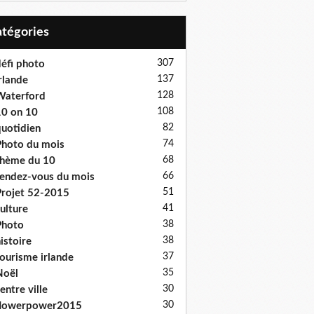
Catégories
307
éfi photo
137
rlande
128
Waterford
108
0 on 10
82
uotidien
74
hoto du mois
68
hème du 10
66
endez-vous du mois
51
rojet 52-2015
41
ulture
38
Photo
38
istoire
37
ourisme irlande
35
Noël
30
entre ville
30
flowerpower2015