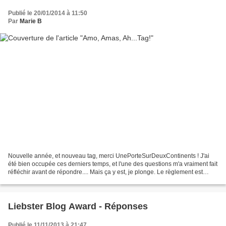
Publié le 20/01/2014 à 11:50
Par
Marie B
Nouvelle année, et nouveau tag, merci UnePorteSurDeuxContinents ! J'ai
été bien occupée ces derniers temps, et l'une des questions m'a vraiment fait
réfléchir avant de répondre.... Mais ça y est, je plonge. Le règlement est
comme suit: révéler 11 faits...
Liebster Blog Award - Réponses
Publié le 11/11/2013 à 21:47