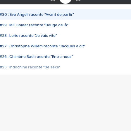
#30 : Eve Angeli raconte "Avant de partir"
#29 : MC Solaar raconte "Bouge de là"
28 : Lorie raconte "Je vais vite"
#27 : Christophe Willem raconte "Jacques a dit"
#26 : Chimène Badi raconte "Entre nous"
#25 : Indochine raconte "3e sexe"
#24 : Zaho raconte "C'est chelou"
#23 : Patrick Bruel raconte "Au café des délices"
#22 : Kyo raconte "Le chemin"
#21 : Nolwenn Leroy raconte "Cassé"
#20 : Patrick Hernandez raconte "Born to be alive"
#19 : Lorie raconte "Près de moi"