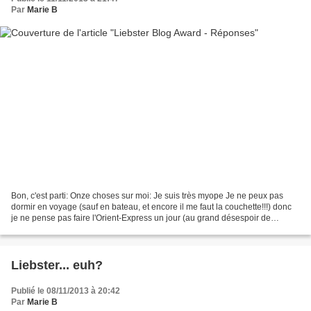
Par
Marie B
Bon, c'est parti: Onze choses sur moi: Je suis très myope Je ne peux pas
dormir en voyage (sauf en bateau, et encore il me faut la couchette!!!) donc
je ne pense pas faire l'Orient-Express un jour (au grand désespoir de
Monsieur) J'ai au moins 5 fées...
Liebster... euh?
Publié le 08/11/2013 à 20:42
Par
Marie B