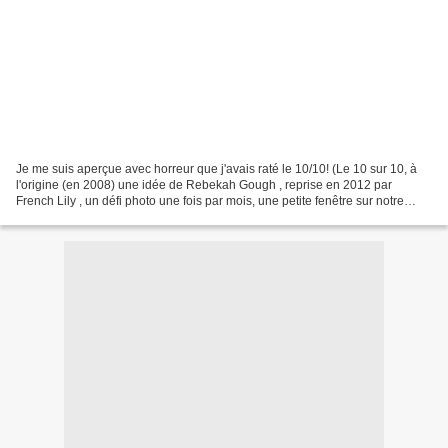
Je me suis aperçue avec horreur que j'avais raté le 10/10! (Le 10 sur 10, à
l'origine (en 2008) une idée de Rebekah Gough , reprise en 2012 par
French Lily , un défi photo une fois par mois, une petite fenêtre sur notre
quotidien. 10 photos, prises le...