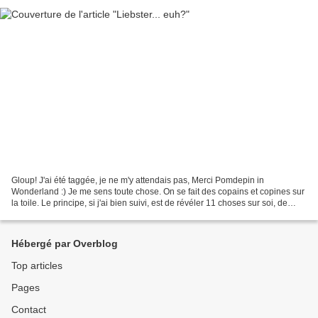
Gloup! J'ai été taggée, je ne m'y attendais pas, Merci Pomdepin in
Wonderland :) Je me sens toute chose. On se fait des copains et copines sur
la toile. Le principe, si j'ai bien suivi, est de révéler 11 choses sur soi, de
répondre à 11 questions, et...
Hébergé par Overblog
Top articles
Pages
Contact