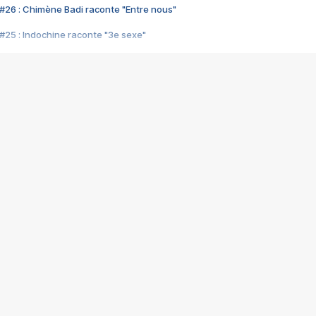
#26 : Chimène Badi raconte "Entre nous"
#25 : Indochine raconte "3e sexe"
#24 : Zaho raconte "C'est chelou"
#23 : Patrick Bruel raconte "Au café des délices"
#22 : Kyo raconte "Le chemin"
#21 : Nolwenn Leroy raconte "Cassé"
#20 : Patrick Hernandez raconte "Born to be alive"
#19 : Lorie raconte "Près de moi"
#18 : Michael Jones raconte "A nos actes manqués" (avec Jean-Jacque
#17 : Khaled raconte "Aïcha"
#16 : Corneille raconte "Parce qu'on vient de loin"
#15 : Indochine raconte "L'aventurier"
14 : Lorie raconte "Sur un air latino"