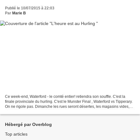
Publié le 10/07/2015 à 22:03
Par
Marie B
Ce week-end, Waterford - le comté entier! retiendra son souffle. C'est la
finale provinciale du hurling. C'est le Munster Final , Waterford vs Tipperary.
On ne rigole pas. Dimanche les rues seront désertes, les magasins vides,
les maisons désertées. Enfin,...
Hébergé par Overblog
Top articles