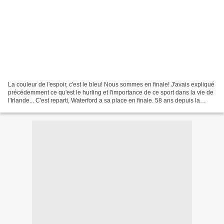
La couleur de l'espoir, c'est le bleu! Nous sommes en finale! J'avais expliqué
précédemment ce qu'est le hurling et l'importance de ce sport dans la vie de
l'Irlande... C'est reparti, Waterford a sa place en finale. 58 ans depuis la
dernière victoire......