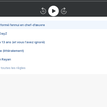
nsformé l’ennui en chef-d’œuvre
 DayZ
 a 13 ans (et vous l'avez ignoré)
e (littéralement)
im Rayan
 toutes les règles
s les jeux vidéo
us choquant de Rockstar ? - Le scandale BULLY
e plus moche de Steam
du RÊVE tourne au CAUCHEMAR