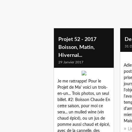
hiver
Projet 52 - 2017
Der
31 
Boisson, Matin,
Hivernal...
29 Janvier 2017
Adie
post
pris
Je me rattrappe! Pour le
jour
Projet de Ma' voici un trois-
l'ob
en-un... Trois photos, un seul
l'av
billet. #2: Boisson Chaude En
temp
cette saison, pour moi ce
d'am
sera... un mulled wine (vin
miet
chaud épicé), ou un jus de
Mais
pomme aussi chaud et épicé,
Li
avec de la cannelle, des