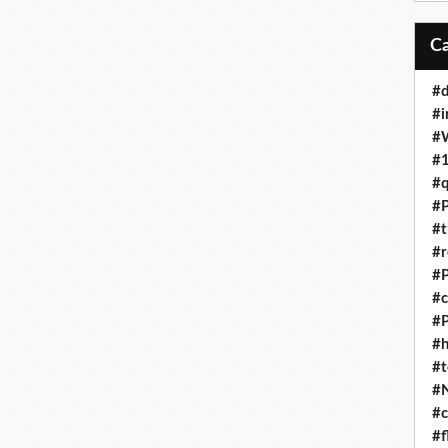
#d
#i
#
#1
#q
#P
#t
#r
#P
#c
#
#h
#t
#
#c
#