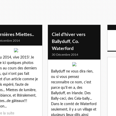
nières Miettes..
Ciel d'hiver vers
Décembre 2014
Ballyduff, Co.
Waterford
30 Décembre 2014
u 2014, vive 2015! Je
e ici quelques photos
es au cours des derniers
Ballyduff ne vous dira rien,
s, qui n'ont pas fait
ou si vous pensez
jet d'un article comme je
reconnaître ce nom, c'est
ais espéré, faute de
parce qu'il en a, des
s... Miettes de lumière,
Ballyduff, en Irlande. Des
biance, et litéralement,
Bally-ceci, des Cela-bally...
tes...de gâteaux!!!
Dans le comté de Waterford
on...
seulement, il y a un village et
re la suite
plusieurs lieux-dits ainsi