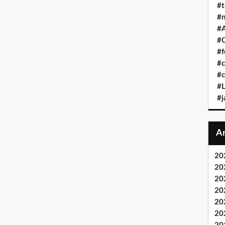
#t
#n
#A
#C
#f
#c
#c
#L
#j
20
20
20
20
20
20