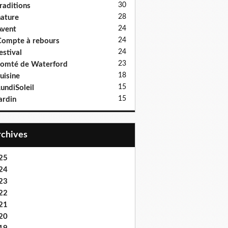
30
raditions
28
ature
24
vent
24
ompte à rebours
24
estival
23
omté de Waterford
18
uisine
15
undiSoleil
15
ardin
Archives
25
24
23
22
21
20