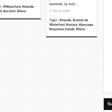
nommés. Le mot...
) :
#Waterford
,
#irlande
,
Lire la suite
l
,
#en bref
,
#hiver
Tag(s) :
#irlande
,
#comté de
Waterford
,
#nature
,
#paysage
,
#tourisme irlande
,
#hiver
S