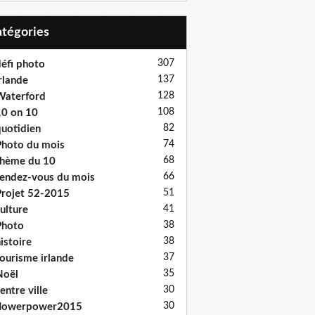
Catégories
307
éfi photo
137
rlande
128
Waterford
108
0 on 10
82
uotidien
74
hoto du mois
68
hème du 10
66
endez-vous du mois
51
rojet 52-2015
41
ulture
38
Photo
38
istoire
37
ourisme irlande
35
Noël
30
entre ville
30
flowerpower2015