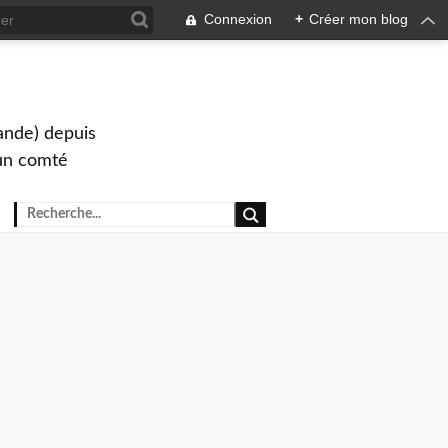
Connexion
+
Créer mon blog
lande) depuis
s un comté