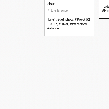
clous...
Tag(s
Lire la suite
#Noë
Tag(s) :
#défi photo
,
#Projet 52
- 2017
,
#Hiver
,
#Waterford
,
#irlande