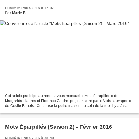
Publié le 15/03/2016 à 12:07
Par
Marie B
Cet article participe au rendez-vous mensuel « Mots éparpillés » de
Margarida Llabres et Florence Gindre, projet inspiré par « Mots sauvages »
de Cécile Benoist. On a rasé la petite maison au coin de la rue. Il y a à sa
place, un petit jardin fleuri....
Mots Éparpillés (Saison 2) - Février 2016
Publié le 17/02/2016 à 20:48