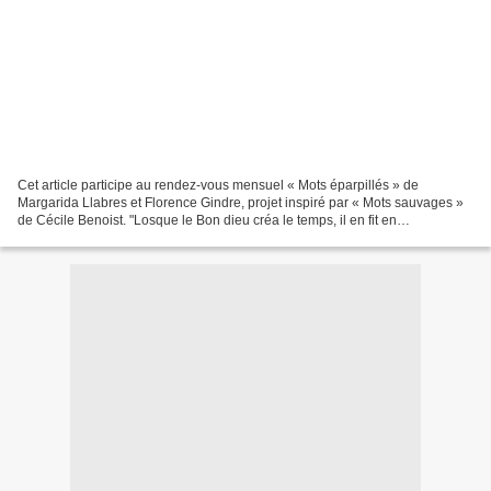
Cet article participe au rendez-vous mensuel « Mots éparpillés » de
Margarida Llabres et Florence Gindre, projet inspiré par « Mots sauvages »
de Cécile Benoist. "Losque le Bon dieu créa le temps, il en fit en
abondance". Allons bon, elle est nouvelle...