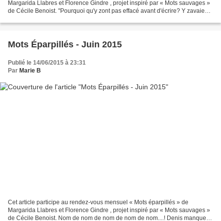
Margarida Llabres et Florence Gindre , projet inspiré par « Mots sauvages »
de Cécile Benoist. "Pourquoi qu'y zont pas effacé avant d'écrire? Y zavaient
pas d'éponge?" demande la gamine,...
Mots Éparpillés - Juin 2015
Publié le 14/06/2015 à 23:31
Par
Marie B
Cet article participe au rendez-vous mensuel « Mots éparpillés » de
Margarida Llabres et Florence Gindre , projet inspiré par « Mots sauvages »
de Cécile Benoist. Nom de nom de nom de nom de nom....! Denis manque