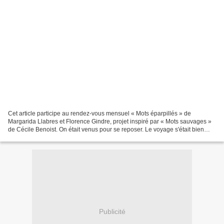
Cet article participe au rendez-vous mensuel « Mots éparpillés » de
Margarida Llabres et Florence Gindre, projet inspiré par « Mots sauvages »
de Cécile Benoist. On était venus pour se reposer. Le voyage s'était bien
déroulé, la voiture attendait à l'aéroport....
Publicité