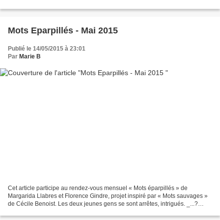
s'étouffer. Il frise l'apoplexie, l'arrêt...
Mots Eparpillés - Mai 2015
Publié le 14/05/2015 à 23:01
Par
Marie B
Cet article participe au rendez-vous mensuel « Mots éparpillés » de
Margarida Llabres et Florence Gindre, projet inspiré par « Mots sauvages »
de Cécile Benoist. Les deux jeunes gens se sont arrêtes, intrigués. _...?
Urinoir ET cireur? _D'après toi? _C'est...