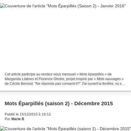
Cet article participe au rendez-vous mensuel « Mots éparpillés » de
Margarida Llabres et Florence Gindre, projet inspiré par « Mots sauvages »
de Cécile Benoist. "Ne réponds pas consent-il?" J'ai ouvert la fenêtre, vu sur
le mur d'en face ce message sybillin....
Mots Éparpillés (saison 2) - Décembre 2015
Publié le 15/12/2015 à 10:12
Par
Marie B