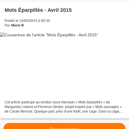
Mots Éparpillés - Avril 2015
Publié le 15/04/2015 à 00:30
Par
Marie B
Cet article participe au rendez-vous mensuel « Mots éparpillés » de
Margarida Llabres et Florence Gindre, projet inspiré par « Mots sauvages »
de Cécile Benoist. Quelque part, près d'une forêt, une cage. Dans la cage,
un animal. Devant la cage, un homme....