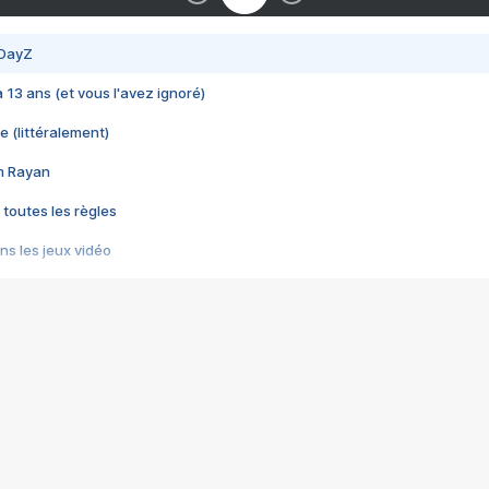
 DayZ
 a 13 ans (et vous l'avez ignoré)
e (littéralement)
im Rayan
 toutes les règles
s les jeux vidéo
us choquant de Rockstar ? - Le scandale BULLY
e plus moche de Steam
du RÊVE tourne au CAUCHEMAR
pendant 8 heures
it… à tort
umiliés par un jeu vidéo