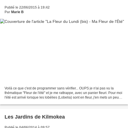
Publié le 22/06/2015 à 19:42
Par
Marie B
Voilà ce que c'est de programmer sans vérifier... OUPS je n'ai pas vu la
thématique "Fleur de l'été" et je me rattrappe, avec un panier fleuri. Pour moi
l'été est arrivé lorsque les lobélies (Lobelia) sont en fleur, j'en mets un peu
partout dans le jardin,...
Les Jardins de Kilmokea
Publié le 04/06/2014 à 09:57