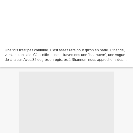
Une fois n'est pas coutume. C'est assez rare pour qu'on en parle. L'Irlande,
version tropicale. C'est officiel, nous traversons une "heatwave", une vague
de chaleur. Avec 32 degrés enregistrés à Shannon, nous approchons des
records historiques de 33,3...