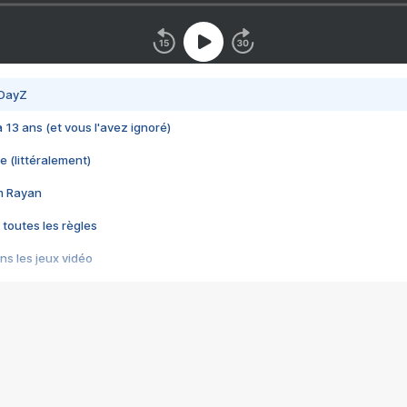
 DayZ
 a 13 ans (et vous l'avez ignoré)
e (littéralement)
im Rayan
 toutes les règles
s les jeux vidéo
us choquant de Rockstar ? - Le scandale BULLY
e plus moche de Steam
du RÊVE tourne au CAUCHEMAR
pendant 8 heures