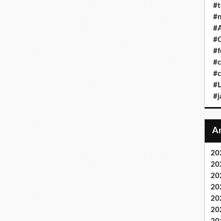
#t
#n
#A
#C
#f
#c
#c
#L
#j
20
20
20
20
20
20