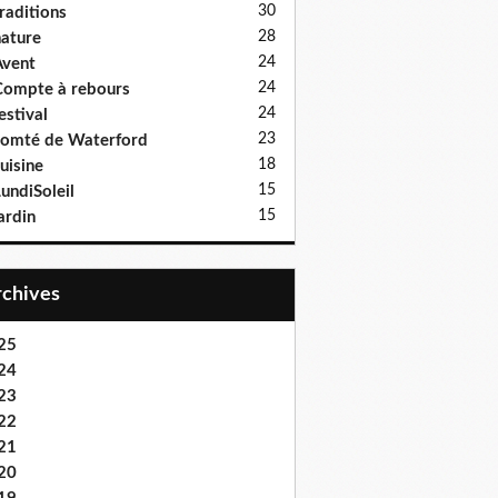
30
raditions
28
ature
24
vent
24
ompte à rebours
24
estival
23
omté de Waterford
18
uisine
15
undiSoleil
15
ardin
Archives
25
24
23
22
21
20