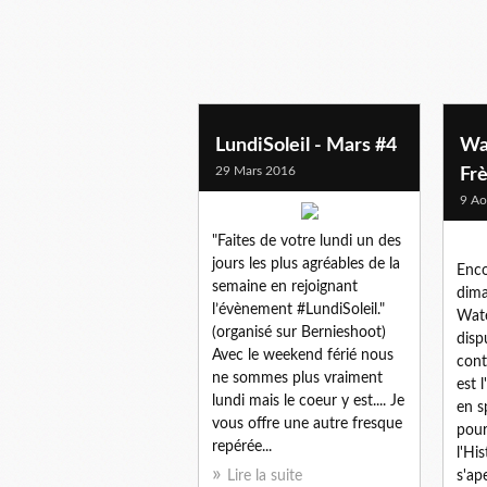
comte de kilkenny
LundiSoleil - Mars #4
Wat
29 Mars 2016
Fr
9 Ao
"Faites de votre lundi un des
jours les plus agréables de la
Enco
semaine en rejoignant
dima
l’évènement #LundiSoleil."
Wate
(organisé sur Bernieshoot)
disp
Avec le weekend férié nous
cont
ne sommes plus vraiment
est 
lundi mais le coeur y est.... Je
en s
vous offre une autre fresque
pour
repérée...
l'His
Lire la suite
s'ape