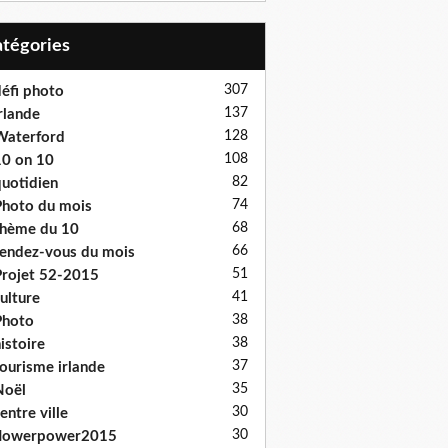
Catégories
307
éfi photo
137
rlande
128
Waterford
108
0 on 10
82
uotidien
74
hoto du mois
68
hème du 10
66
endez-vous du mois
51
rojet 52-2015
41
ulture
38
Photo
38
istoire
37
ourisme irlande
35
Noël
30
entre ville
30
flowerpower2015