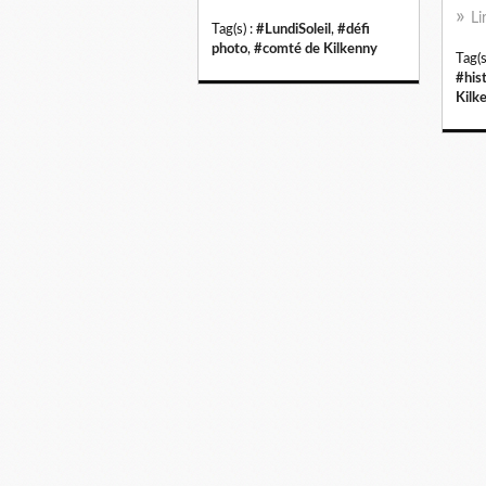
Li
Tag(s) :
#LundiSoleil
,
#défi
photo
,
#comté de Kilkenny
Tag(s
#his
Kilk