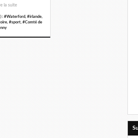
re la suite
) :
#Waterford
,
#irlande
,
toire
,
#sport
,
#Comté de
enny
S