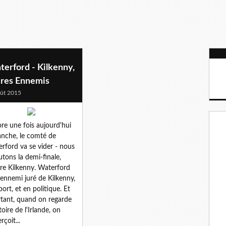
erford - Kilkenny,
ères Ennemis
ût 2015
re une fois aujourd'hui
nche, le comté de
rford va se vider - nous
utons la demi-finale,
re Kilkenny. Waterford
l'ennemi juré de Kilkenny,
port, et en politique. Et
tant, quand on regarde
toire de l'Irlande, on
rçoit...