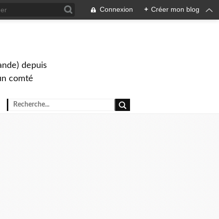
Connexion
+
Créer mon blog
lande) depuis
s un comté