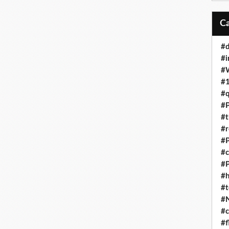
#d
#i
#
#1
#q
#P
#t
#r
#P
#c
#
#h
#t
#
#c
#