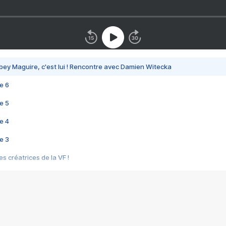
bey Maguire, c'est lui ! Rencontre avec Damien Witecka
e 6
e 5
e 4
e 3
s créatrices de la VF !
e 2
e 1
e Mektoub My Love arrive enfin ! Rencontre avec Shaïn Boumedine et Sal