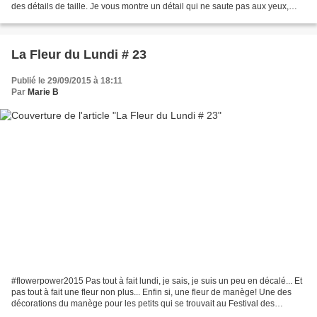
des détails de taille. Je vous montre un détail qui ne saute pas aux yeux,
mais qui peut...
La Fleur du Lundi # 23
Publié le 29/09/2015 à 18:11
Par
Marie B
#flowerpower2015 Pas tout à fait lundi, je sais, je suis un peu en décalé... Et
pas tout à fait une fleur non plus... Enfin si, une fleur de manège! Une des
décorations du manège pour les petits qui se trouvait au Festival des
Moissons, dont je n'ai pas...