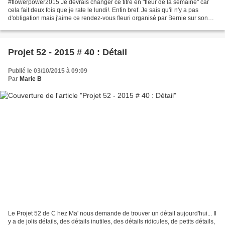
#flowerpower2015 Je devrais changer ce titre en "fleur de la semaine" car
cela fait deux fois que je rate le lundi!. Enfin bref. Je sais qu'il n'y a pas
d'obligation mais j'aime ce rendez-vous fleuri organisé par Bernie sur son
blog Bernieshoot . Nous...
Projet 52 - 2015 # 40 : Détail
Publié le 03/10/2015 à 09:09
Par
Marie B
Le Projet 52 de C hez Ma' nous demande de trouver un détail aujourd'hui... Il
y a de jolis détails, des détails inutiles, des détails ridicules, de petits détails,