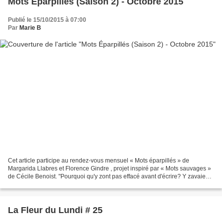
Mots Éparpillés (Saison 2) - Octobre 2015
Publié le 15/10/2015 à 07:00
Par
Marie B
Cet article participe au rendez-vous mensuel « Mots éparpillés » de
Margarida Llabres et Florence Gindre , projet inspiré par « Mots sauvages »
de Cécile Benoist. "Pourquoi qu'y zont pas effacé avant d'écrire? Y zavaient
pas d'éponge?" demande la gamine,...
La Fleur du Lundi # 25