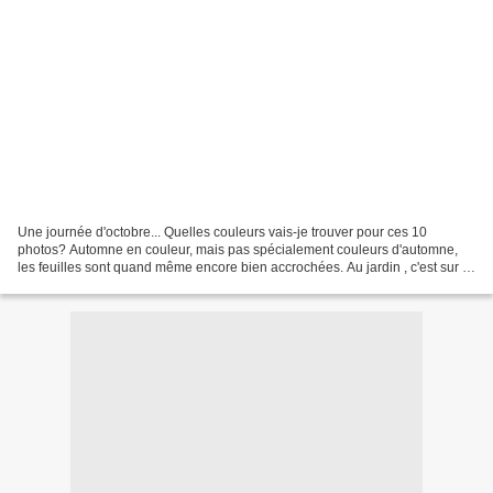
Une journée d'octobre... Quelles couleurs vais-je trouver pour ces 10
photos? Automne en couleur, mais pas spécialement couleurs d'automne,
les feuilles sont quand même encore bien accrochées. Au jardin , c'est sur le
rosier que le rouge s'annonce, celui...