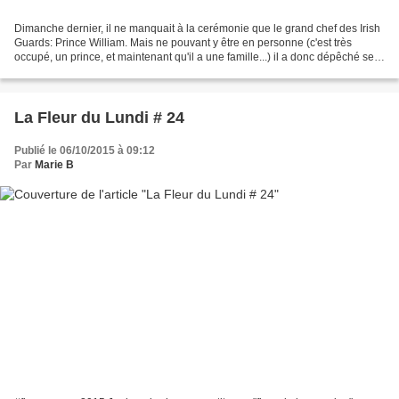
Dimanche dernier, il ne manquait à la cerémonie que le grand chef des Irish
Guards: Prince William. Mais ne pouvant y être en personne (c'est très
occupé, un prince, et maintenant qu'il a une famille...) il a donc dépêché ses
délégués et divers représentants....
La Fleur du Lundi # 24
Publié le 06/10/2015 à 09:12
Par
Marie B