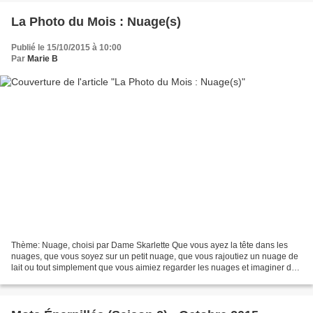
La Photo du Mois : Nuage(s)
Publié le 15/10/2015 à 10:00
Par
Marie B
Thème: Nuage, choisi par Dame Skarlette Que vous ayez la tête dans les
nuages, que vous soyez sur un petit nuage, que vous rajoutiez un nuage de
lait ou tout simplement que vous aimiez regarder les nuages et imaginer des
formes avec ceux-ci, à vous d'interpréter...