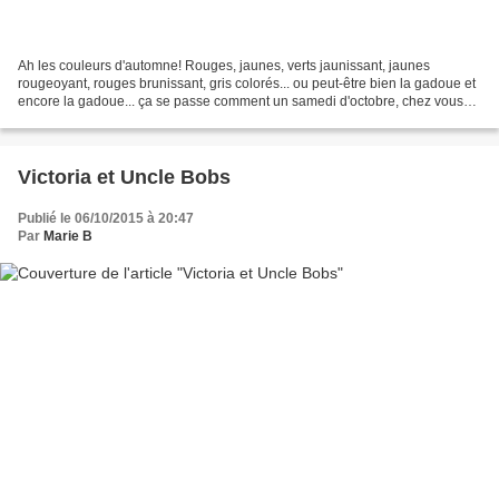
Ah les couleurs d'automne! Rouges, jaunes, verts jaunissant, jaunes
rougeoyant, rouges brunissant, gris colorés... ou peut-être bien la gadoue et
encore la gadoue... ça se passe comment un samedi d'octobre, chez vous?
Pour en savoir plus sur le "10 on...
Victoria et Uncle Bobs
Publié le 06/10/2015 à 20:47
Par
Marie B