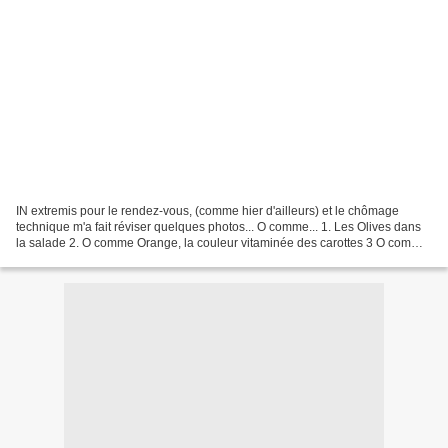
IN extremis pour le rendez-vous, (comme hier d'ailleurs) et le chômage
technique m'a fait réviser quelques photos... O comme... 1. Les Olives dans
la salade 2. O comme Orange, la couleur vitaminée des carottes 3 O comme
l'Or - de ces petites boucles d'oreilles 4...