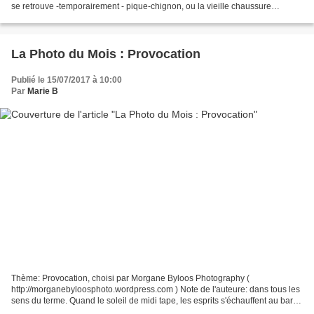
se retrouve -temporairement - pique-chignon, ou la vieille chaussure
recyclée - définitivement...
La Photo du Mois : Provocation
Publié le 15/07/2017 à 10:00
Par
Marie B
Thème: Provocation, choisi par Morgane Byloos Photography (
http://morganebyloosphoto.wordpress.com ) Note de l'auteure: dans tous les
sens du terme. Quand le soleil de midi tape, les esprits s'échauffent au bar!
Ailleurs, à quoi ressemble la provocation? Lavandine83,...