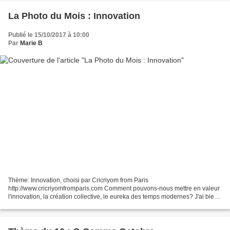
La Photo du Mois : Innovation
Publié le 15/10/2017 à 10:00
Par
Marie B
Thème: Innovation, choisi par Cricriyom from Paris
http://www.cricriyomfromparis.com Comment pouvons-nous mettre en valeur
l'innovation, la création collective, le eureka des temps modernes? J'ai bien
failli sécher et risquer la quarantaine. Mais finalement...