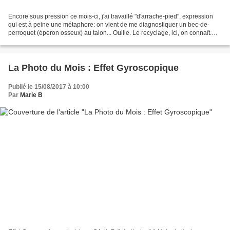
Encore sous pression ce mois-ci, j'ai travaillé "d'arrache-pied", expression
qui est à peine une métaphore: on vient de me diagnostiquer un bec-de-
perroquet (éperon osseux) au talon... Ouille. Le recyclage, ici, on connaît.
C'est même un ministre natif...
La Photo du Mois : Effet Gyroscopique
Publié le 15/08/2017 à 10:00
Par
Marie B