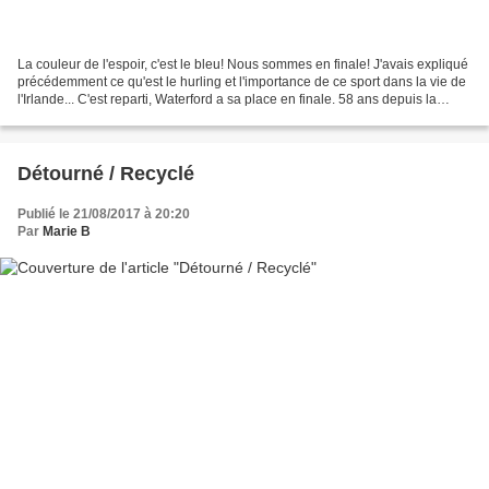
La couleur de l'espoir, c'est le bleu! Nous sommes en finale! J'avais expliqué
précédemment ce qu'est le hurling et l'importance de ce sport dans la vie de
l'Irlande... C'est reparti, Waterford a sa place en finale. 58 ans depuis la
dernière victoire......
Détourné / Recyclé
Publié le 21/08/2017 à 20:20
Par
Marie B