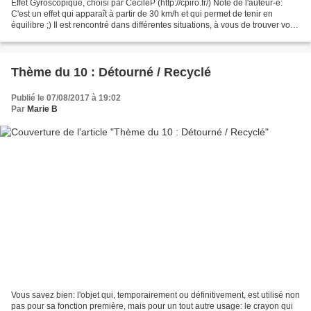
Effet Gyroscopique, choisi par CécileP (http://cpiro.fr/) Note de l'auteur-e:
C'est un effet qui apparaît à partir de 30 km/h et qui permet de tenir en
équilibre ;) Il est rencontré dans différentes situations, à vous de trouver votre
effet gyroscopique...
Thème du 10 : Détourné / Recyclé
Publié le 07/08/2017 à 19:02
Par
Marie B
Vous savez bien: l'objet qui, temporairement ou définitivement, est utilisé non
pas pour sa fonction première, mais pour un tout autre usage: le crayon qui