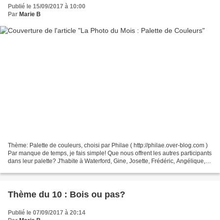
Publié le 15/09/2017 à 10:00
Par
Marie B
Thème: Palette de couleurs, choisi par Philae ( http://philae.over-blog.com )
Par manque de temps, je fais simple! Que nous offrent les autres participants
dans leur palette? J'habite à Waterford, Gine, Josette, Frédéric, Angélique,
Philae, Lau* des montagnes,...
Thème du 10 : Bois ou pas?
Publié le 07/09/2017 à 20:14