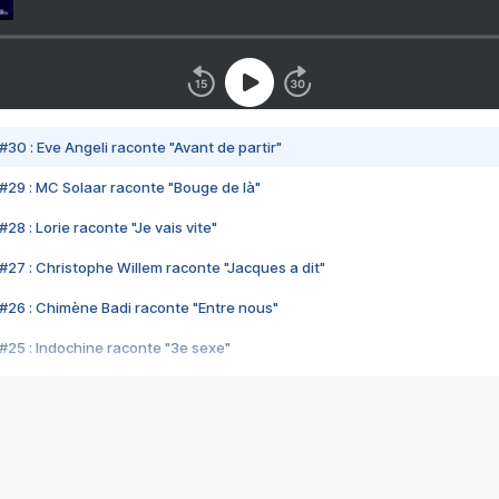
#30 : Eve Angeli raconte "Avant de partir"
#29 : MC Solaar raconte "Bouge de là"
28 : Lorie raconte "Je vais vite"
#27 : Christophe Willem raconte "Jacques a dit"
#26 : Chimène Badi raconte "Entre nous"
#25 : Indochine raconte "3e sexe"
#24 : Zaho raconte "C'est chelou"
#23 : Patrick Bruel raconte "Au café des délices"
#22 : Kyo raconte "Le chemin"