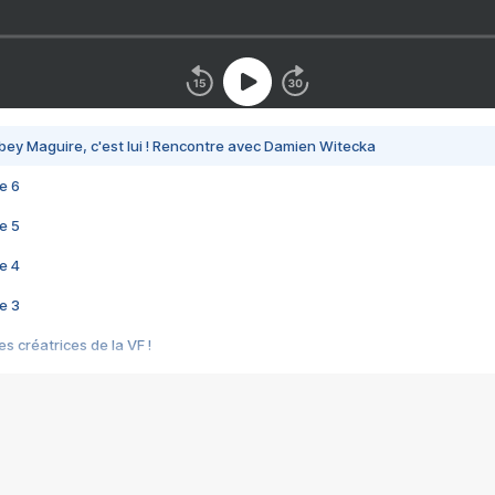
bey Maguire, c'est lui ! Rencontre avec Damien Witecka
e 6
e 5
e 4
e 3
s créatrices de la VF !
e 2
e 1
e Mektoub My Love arrive enfin ! Rencontre avec Shaïn Boumedine et Sal