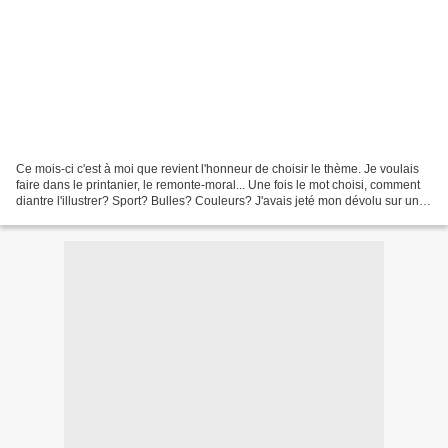
Ce mois-ci c'est à moi que revient l'honneur de choisir le thème. Je voulais
faire dans le printanier, le remonte-moral... Une fois le mot choisi, comment
diantre l'illustrer? Sport? Bulles? Couleurs? J'avais jeté mon dévolu sur un
beau bouquet, lorsqu'un...