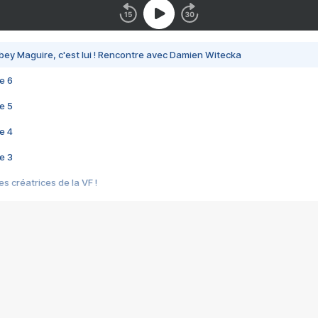
bey Maguire, c'est lui ! Rencontre avec Damien Witecka
e 6
e 5
e 4
e 3
s créatrices de la VF !
e 2
e 1
e Mektoub My Love arrive enfin ! Rencontre avec Shaïn Boumedine et Sal
i : après Toni en famille
elle réalise le bouleversant Dites lui que je l'aime