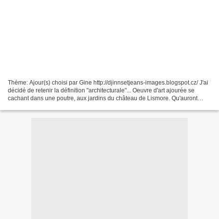
Thème: Ajour(s) choisi par Gine http://djinnsetjeans-images.blogspot.cz/ J'ai
décidé de retenir la définition "architecturale"... Oeuvre d'art ajourée se
cachant dans une poutre, aux jardins du château de Lismore. Qu'auront
choisi les autres participants? Ventsetvoyages,...