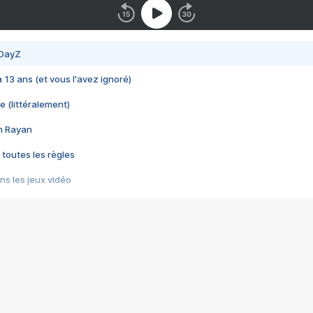
 DayZ
 a 13 ans (et vous l'avez ignoré)
e (littéralement)
im Rayan
 toutes les règles
s les jeux vidéo
us choquant de Rockstar ? - Le scandale BULLY
e plus moche de Steam
du RÊVE tourne au CAUCHEMAR
pendant 8 heures
it… à tort