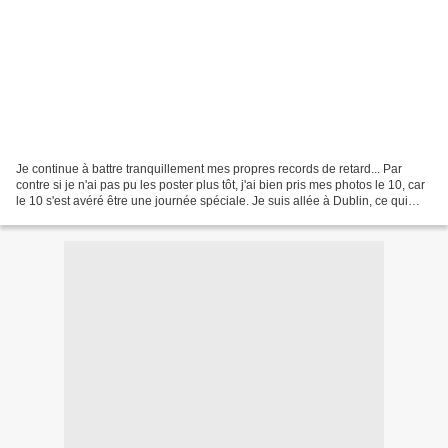
Je continue à battre tranquillement mes propres records de retard... Par
contre si je n'ai pas pu les poster plus tôt, j'ai bien pris mes photos le 10, car
le 10 s'est avéré être une journée spéciale. Je suis allée à Dublin, ce qui
m'arrive rarement (faute...