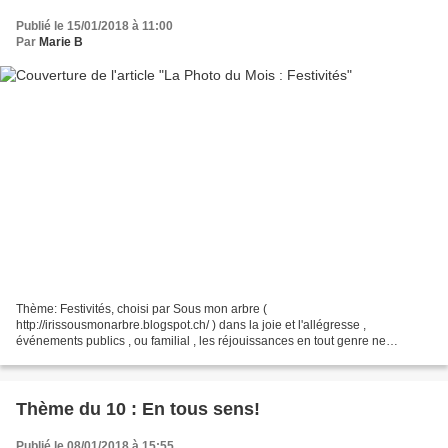
Publié le 15/01/2018 à 11:00
Par
Marie B
Thème: Festivités, choisi par Sous mon arbre (
http://irissousmonarbre.blogspot.ch/ ) dans la joie et l'allégresse ,
événements publics , ou familial , les réjouissances en tout genre ne
manquent pas dans une année Allez hop : soyons fou Peronnellement,...
Thème du 10 : En tous sens!
Publié le 08/01/2018 à 15:55