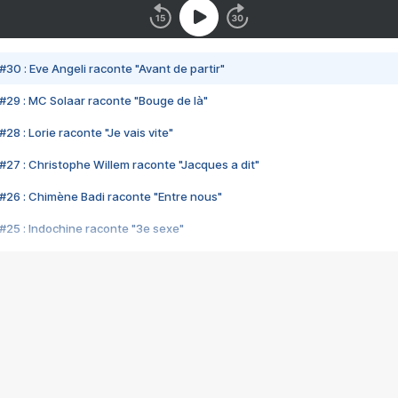
#30 : Eve Angeli raconte "Avant de partir"
#29 : MC Solaar raconte "Bouge de là"
28 : Lorie raconte "Je vais vite"
#27 : Christophe Willem raconte "Jacques a dit"
#26 : Chimène Badi raconte "Entre nous"
#25 : Indochine raconte "3e sexe"
#24 : Zaho raconte "C'est chelou"
#23 : Patrick Bruel raconte "Au café des délices"
#22 : Kyo raconte "Le chemin"
#21 : Nolwenn Leroy raconte "Cassé"
#20 : Patrick Hernandez raconte "Born to be alive"