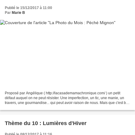
Publié le 15/12/2017 à 11:00
Par
Marie B
Proposé par Angélique ( http://lacasademamachronique.com/ ) un petit
défaut auquel on ne peut résister. Une imperfection, un tic, une manie, un
travers, une gourmandise... qui peut avoir raison de nous. Mais que c'est bon
l'imperfection! Faute de temps...
Thème du 10 : Lumières d'Hiver
Publié le 08/12/2017 à 11:16