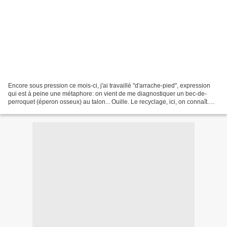
Encore sous pression ce mois-ci, j'ai travaillé "d'arrache-pied", expression
qui est à peine une métaphore: on vient de me diagnostiquer un bec-de-
perroquet (éperon osseux) au talon... Ouille. Le recyclage, ici, on connaît.
C'est même un ministre natif...