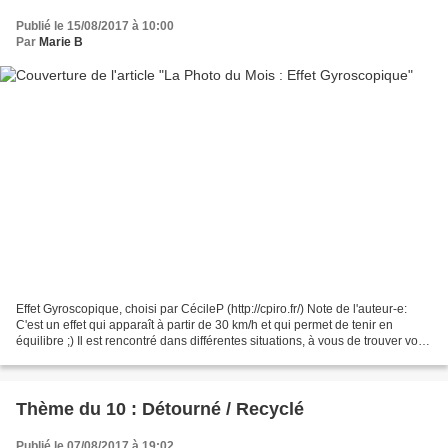
Publié le 15/08/2017 à 10:00
Par
Marie B
Effet Gyroscopique, choisi par CécileP (http://cpiro.fr/) Note de l'auteur-e:
C'est un effet qui apparaît à partir de 30 km/h et qui permet de tenir en
équilibre ;) Il est rencontré dans différentes situations, à vous de trouver votre
effet gyroscopique...
Thème du 10 : Détourné / Recyclé
Publié le 07/08/2017 à 19:02