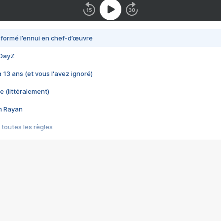
nsformé l’ennui en chef-d’œuvre
 DayZ
 a 13 ans (et vous l'avez ignoré)
e (littéralement)
im Rayan
 toutes les règles
s les jeux vidéo
us choquant de Rockstar ? - Le scandale BULLY
e plus moche de Steam
du RÊVE tourne au CAUCHEMAR
pendant 8 heures