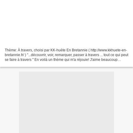
Thème: À travers, choisi par KK-huète En Bretannie ( http://www.kkhuete-en-
bretannie.fr/ ) "...découvrir, voir, remarquer, passer à travers ... tout ce qui peut
se faire à travers " En voilà un thème qui m'a réjouie! J'aime beaucoup
prendre les photos...