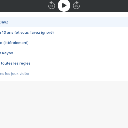
 DayZ
 a 13 ans (et vous l'avez ignoré)
e (littéralement)
im Rayan
 toutes les règles
s les jeux vidéo
us choquant de Rockstar ? - Le scandale BULLY
e plus moche de Steam
du RÊVE tourne au CAUCHEMAR
pendant 8 heures
it… à tort