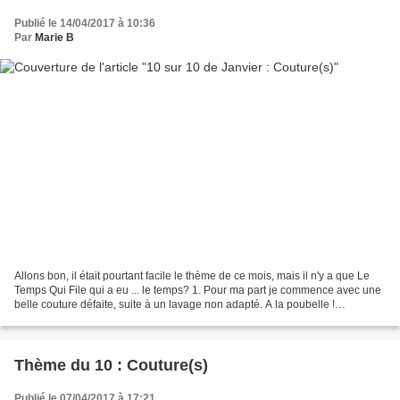
Publié le 14/04/2017 à 10:36
Par
Marie B
Allons bon, il était pourtant facile le thème de ce mois, mais il n'y a que Le
Temps Qui File qui a eu ... le temps? 1. Pour ma part je commence avec une
belle couture défaite, suite à un lavage non adapté. A la poubelle !
(heureusement que ce n'est pas...
Thème du 10 : Couture(s)
Publié le 07/04/2017 à 17:21