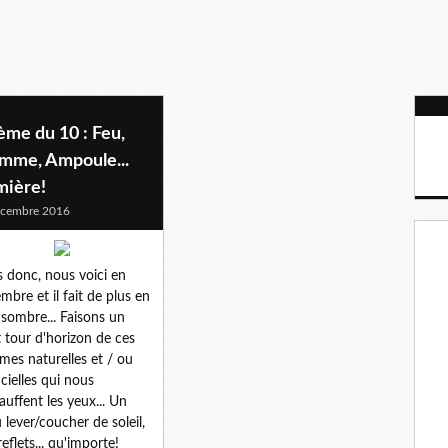
me du 10 : Feu,
amme, Ampoule...
mière!
écembre 2016
s donc, nous voici en
mbre et il fait de plus en
 sombre... Faisons un
t tour d'horizon de ces
mes naturelles et / ou
icielles qui nous
auffent les yeux... Un
 lever/coucher de soleil,
reflets... qu'importe!