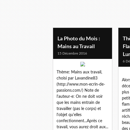
La Photo du Mois :
Thè
Mains au Travail
Fl
15 Décembre 2016
Lu
6 D
Thème: Mains aux travail,
choisi par Lavandine83
Alor
(http://www.mon-ecrin-de-
déce
passions.com/) Note de
plus
l'auteur-e: On ne doit voir
peti
que les mains entrain de
flam
travailler (pas le corps) et
artif
l'objet qu'elles
réch
confectionnent...Après ce
beau
travail, vous aurez droit aux...
des 