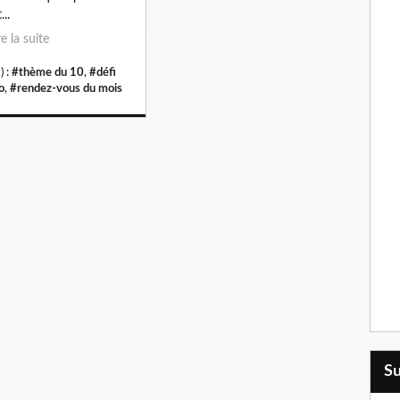
...
re la suite
) :
#thème du 10
,
#défi
o
,
#rendez-vous du mois
S