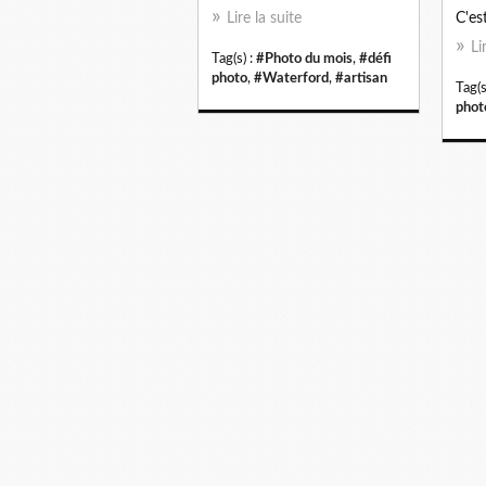
Lire la suite
C'est
Li
Tag(s) :
#Photo du mois
,
#défi
photo
,
#Waterford
,
#artisan
Tag(s
phot