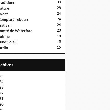
30
raditions
28
ature
24
vent
24
ompte à rebours
24
estival
23
omté de Waterford
18
uisine
15
undiSoleil
15
ardin
Archives
25
24
23
22
21
20