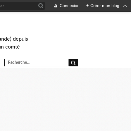
Connexion
+
Créer mon blog
lande) depuis
s un comté