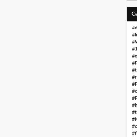
#d
#i
#
#1
#q
#P
#t
#r
#P
#c
#
#h
#t
#
#c
#