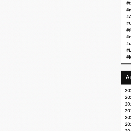
#t
#n
#A
#C
#f
#c
#c
#L
#j
20
20
20
20
20
20