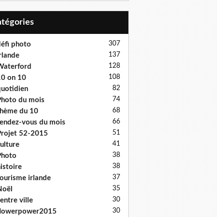
Catégories
307
éfi photo
137
rlande
128
Waterford
108
0 on 10
82
uotidien
74
hoto du mois
68
hème du 10
66
endez-vous du mois
51
rojet 52-2015
41
ulture
38
Photo
38
istoire
37
ourisme irlande
35
Noël
30
entre ville
30
flowerpower2015