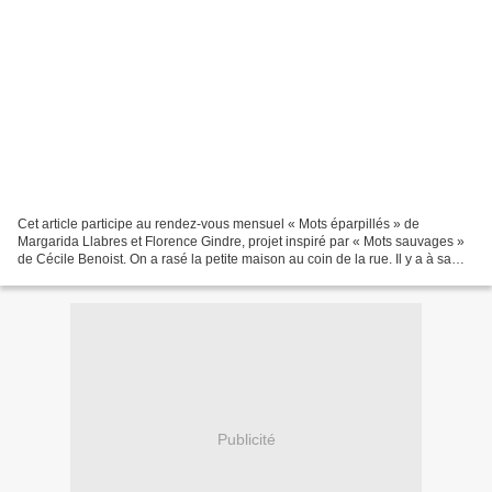
Cet article participe au rendez-vous mensuel « Mots éparpillés » de
Margarida Llabres et Florence Gindre, projet inspiré par « Mots sauvages »
de Cécile Benoist. On a rasé la petite maison au coin de la rue. Il y a à sa
place, un petit jardin fleuri....
Publicité