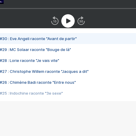
#30 : Eve Angeli raconte "Avant de partir"
#29 : MC Solaar raconte "Bouge de là"
28 : Lorie raconte "Je vais vite"
#27 : Christophe Willem raconte "Jacques a dit"
#26 : Chimène Badi raconte "Entre nous"
#25 : Indochine raconte "3e sexe"
#24 : Zaho raconte "C'est chelou"
#23 : Patrick Bruel raconte "Au café des délices"
#22 : Kyo raconte "Le chemin"