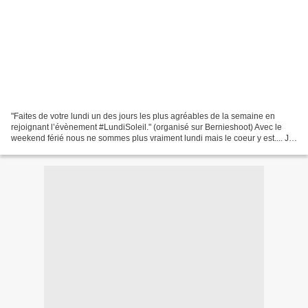
"Faites de votre lundi un des jours les plus agréables de la semaine en
rejoignant l’évènement #LundiSoleil." (organisé sur Bernieshoot) Avec le
weekend férié nous ne sommes plus vraiment lundi mais le coeur y est.... Je
vous offre une autre fresque repérée...