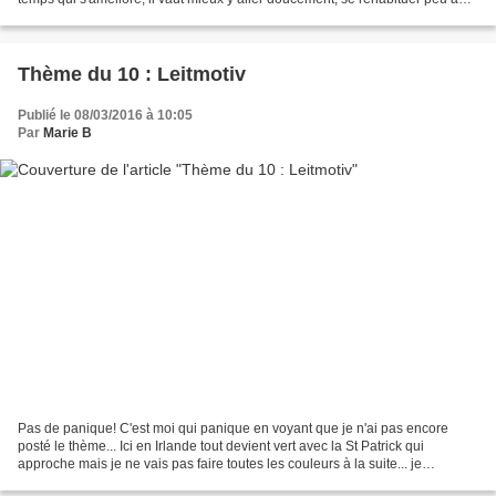
peu... Qui dit soleil, dit......
Thème du 10 : Leitmotiv
Publié le 08/03/2016 à 10:05
Par
Marie B
Pas de panique! C'est moi qui panique en voyant que je n'ai pas encore
posté le thème... Ici en Irlande tout devient vert avec la St Patrick qui
approche mais je ne vais pas faire toutes les couleurs à la suite... je
reprends donc une idée de French Lily,...