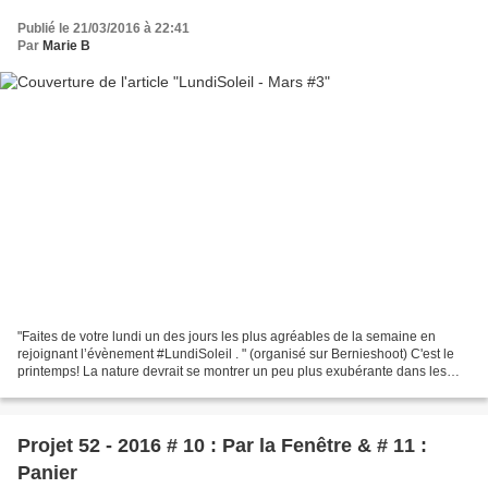
Publié le 21/03/2016 à 22:41
Par
Marie B
"Faites de votre lundi un des jours les plus agréables de la semaine en
rejoignant l’évènement #LundiSoleil . " (organisé sur Bernieshoot) C'est le
printemps! La nature devrait se montrer un peu plus exubérante dans les
jours qui viennent... Au retour...
Projet 52 - 2016 # 10 : Par la Fenêtre & # 11 :
Panier