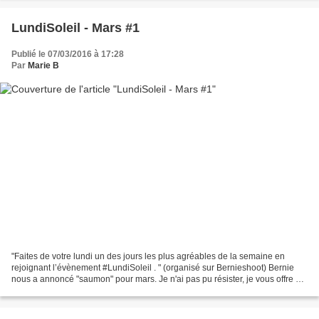
LundiSoleil - Mars #1
Publié le 07/03/2016 à 17:28
Par
Marie B
"Faites de votre lundi un des jours les plus agréables de la semaine en
rejoignant l’évènement #LundiSoleil . " (organisé sur Bernieshoot) Bernie
nous a annoncé "saumon" pour mars. Je n'ai pas pu résister, je vous offre un
sourire saumon... fumé!