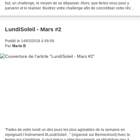
but, un challenge, le moyen de se dépasser. Alors, que feriez-vous pour y
parvenir et le réaliser. Illustrez votre challenge afin de concrétiser votre rêve.
Etonnez-nous...
LundiSoleil - Mars #2
Publié le 14/03/2016 à 09:56
Par
Marie B
"Faites de votre lundi un des jours les plus agréables de la semaine en
rejoignant l’évènement #LundiSoleil . " (organisé sur Bernieshoot) Avec le
temps qui s'améliore, il vaut mieux y aller doucement, se réhabituer peu à