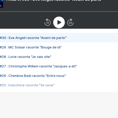
#30 : Eve Angeli raconte "Avant de partir"
#29 : MC Solaar raconte "Bouge de là"
28 : Lorie raconte "Je vais vite"
#27 : Christophe Willem raconte "Jacques a dit"
#26 : Chimène Badi raconte "Entre nous"
#25 : Indochine raconte "3e sexe"
#24 : Zaho raconte "C'est chelou"
#23 : Patrick Bruel raconte "Au café des délices"
#22 : Kyo raconte "Le chemin"