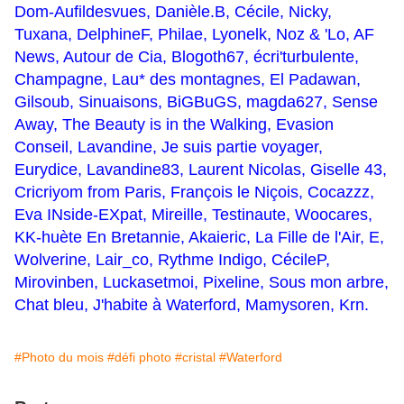
Dom-Aufildesvues
,
Danièle.B
,
Cécile
,
Nicky
,
Tuxana
,
DelphineF
,
Philae
,
Lyonelk
,
Noz & 'Lo
,
AF
News
,
Autour de Cia
,
Blogoth67
,
écri'turbulente
,
Champagne
,
Lau* des montagnes
,
El Padawan
,
Gilsoub
,
Sinuaisons
,
BiGBuGS
,
magda627
,
Sense
Away
,
The Beauty is in the Walking
,
Evasion
Conseil
,
Lavandine
,
Je suis partie voyager
,
Eurydice
,
Lavandine83
,
Laurent Nicolas
,
Giselle 43
,
Cricriyom from Paris
,
François le Niçois
,
Cocazzz
,
Eva INside-EXpat
,
Mireille
,
Testinaute
,
Woocares
,
KK-huète En Bretannie
,
Akaieric
,
La Fille de l'Air
,
E
,
Wolverine
,
Lair_co
,
Rythme Indigo
,
CécileP
,
Mirovinben
,
Luckasetmoi
,
Pixeline
,
Sous mon arbre
,
Chat bleu
,
J'habite à Waterford
,
Mamysoren
,
Krn
.
#Photo du mois
#défi photo
#cristal
#Waterford