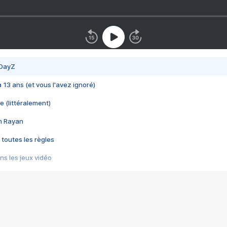
 DayZ
 a 13 ans (et vous l'avez ignoré)
e (littéralement)
im Rayan
 toutes les règles
s les jeux vidéo
us choquant de Rockstar ? - Le scandale BULLY
e plus moche de Steam
du RÊVE tourne au CAUCHEMAR