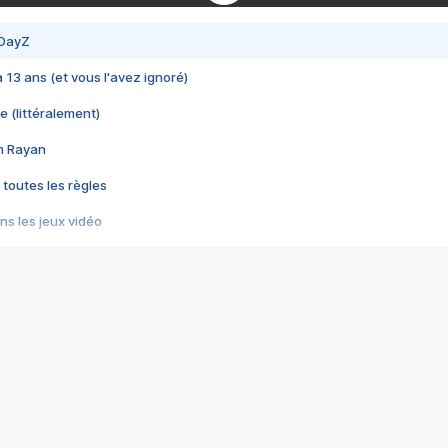
 DayZ
 a 13 ans (et vous l'avez ignoré)
e (littéralement)
im Rayan
 toutes les règles
s les jeux vidéo
us choquant de Rockstar ? - Le scandale BULLY
e plus moche de Steam
du RÊVE tourne au CAUCHEMAR
pendant 8 heures
it… à tort
umiliés par un jeu vidéo