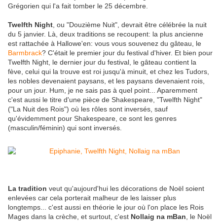
Grégorien qui l'a fait tomber le 25 décembre.
Twelfth Night
, ou "Douzième Nuit", devrait être célébrée la nuit
du 5 janvier. Là, deux traditions se recoupent: la plus ancienne
est rattachée à Hallowe'en: vous vous souvenez du gâteau, le
Barmbrack
? C'était le premier jour du festival d'hiver. Et bien pour
Twelfth Night, le dernier jour du festival, le gâteau contient la
fève, celui qui la trouve est roi jusqu'à minuit, et chez les Tudors,
les nobles devenaient paysans, et les paysans devenaient rois,
pour un jour. Hum, je ne sais pas à quel point... Aparemment
c'est aussi le titre d'une pièce de Shakespeare, "Twelfth Night"
("La Nuit des Rois") où les rôles sont inversés, sauf
qu'évidemment pour Shakespeare, ce sont les genres
(masculin/féminin) qui sont inversés.
La tradition
veut qu'aujourd'hui les décorations de Noël soient
enlevées car cela porterait malheur de les laisser plus
longtemps... c'est aussi en théorie le jour où l'on place les Rois
Mages dans la crèche, et surtout, c'est
Nollaig na mBan
, le Noël